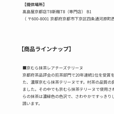
【提供場所】
髙島屋京都店T8新館T8（専門店） B1
（ 〒600-8001 京都府京都市下京区四条通河原町
【商品ラインナップ】
■京むら抹茶レアチーズテリーヌ
京都府茶品評会の煎茶部門で20年連続1位を受賞
た、濃厚京むら抹茶テリーヌです。村茶の品質の
ました。その中でも京むら抹茶テリーヌで使用さ
らの抹茶は濃緑色の色沢で、さわやかですっきり
誘います。