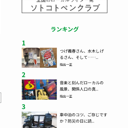
ランキング
1
つげ義春さん、水木しげ
るさん、そして……...
指出一正
2
音楽と刻んだローカルの
風景、関係人口の真...
指出一正
3
車中泊のコツ、ご存じです
か？防災の日に読...