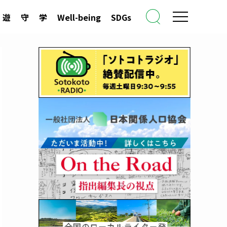
遊
守
学
Well-being
SDGs