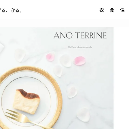
衣
食
住
げる、守る。