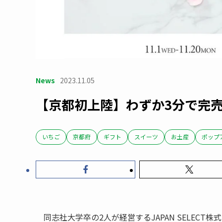
News
2023.11.05
【京都初上陸】わずか3分で完
いちご
京都府
ギフト
スイーツ
お土産
ポップ
同志社大学卒の2人が経営するJAPAN SELEC