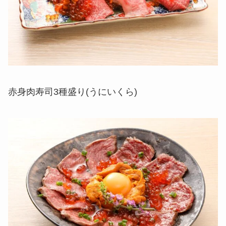
赤身肉寿司3種盛り(うにいくら)