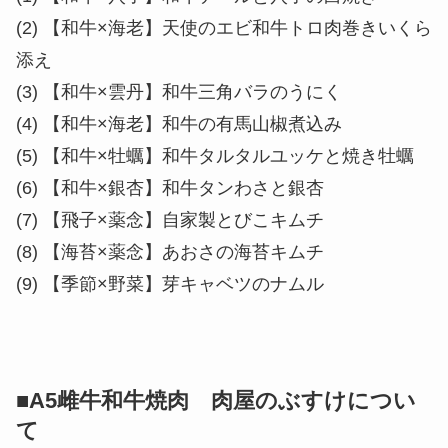
(2) 【和牛×海老】天使のエビ和牛トロ肉巻きいくら
添え
(3) 【和牛×雲丹】和牛三角バラのうにく
(4) 【和牛×海老】和牛の有馬山椒煮込み
(5) 【和牛×牡蠣】和牛タルタルユッケと焼き牡蠣
(6) 【和牛×銀杏】和牛タンわさと銀杏
(7) 【飛子×薬念】自家製とびこキムチ
(8) 【海苔×薬念】あおさの海苔キムチ
(9) 【季節×野菜】芽キャベツのナムル
■A5雌牛和牛焼肉 肉屋のぶすけについ
て