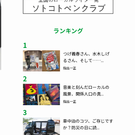
ランキング
1
つげ義春さん、水木しげ
るさん、そして……...
指出一正
2
音楽と刻んだローカルの
風景、関係人口の真...
指出一正
3
車中泊のコツ、ご存じです
か？防災の日に読...