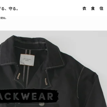
衣
食
住
げる、守る。
を開始。