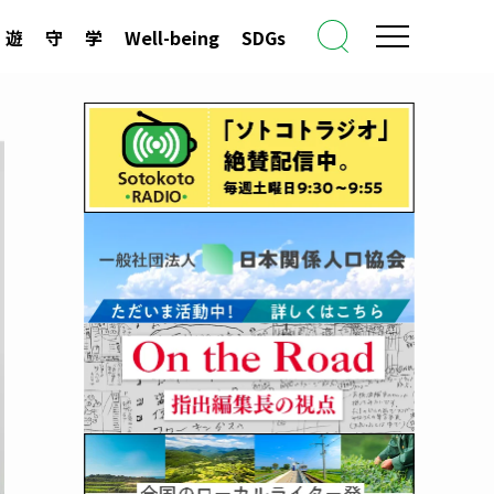
遊
守
学
Well-being
SDGs