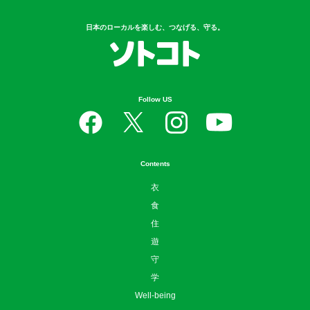
日本のローカルを楽しむ、つなげる、守る。
Follow US
Contents
衣
食
住
遊
守
学
Well-being