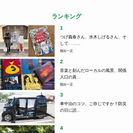
ランキング
1
つげ義春さん、水木しげるさん、そ
して……...
指出一正
2
音楽と刻んだローカルの風景、関係
人口の真...
指出一正
3
車中泊のコツ、ご存じですか？防災
の日に読...
4