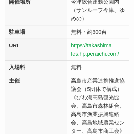
開催場所
今津総合運動公園内
（サンルーフ今津、ゆ
めの）
駐車場
無料・約800台
URL
https://takashima-
fes.hp.peraichi.com/
入場料
無料
主催
高島市産業連携推進協
議会（5団体で構成）
《びわ湖高島観光協
会、高島市森林組合、
高島市漁業振興連絡
会、高島地域農業セン
ター、高島市商工会》