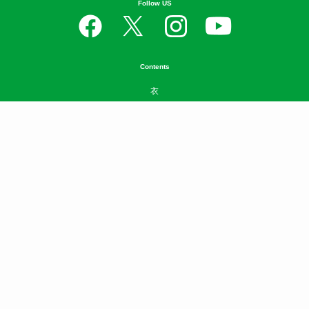
Follow US
Contents
衣
食
住
遊
守
学
Well-being
SDGs
News
お問い合わせ
ニュースリリースはこちら
広告掲載について
利用規約