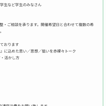
小学生など学生のみなさん
て調整・ご相談を承ります。開催希望日と合わせて複数の希
。
しております
思考』に込めた思い／思想／狙いを赤裸々トーク
方・活かし方
）
交通宿泊費をお願い致します。