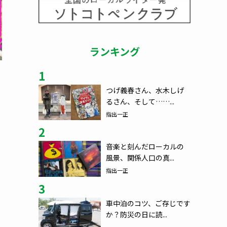
ランキング
1
つげ義春さん、水木しげ
るさん、そして……...
指出一正
2
音楽と刻んだローカルの
風景、関係人口の真...
指出一正
3
車中泊のコツ、ご存じです
か？防災の日に読...