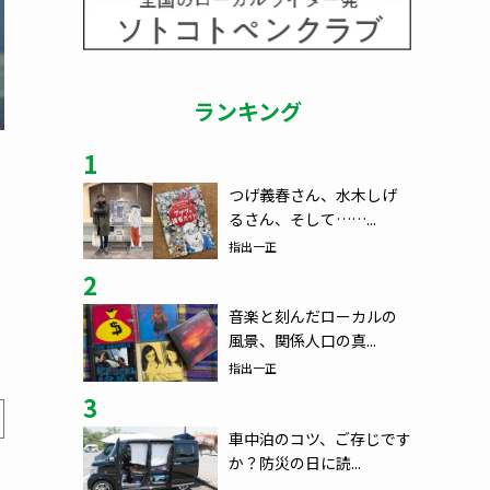
ランキング
1
つげ義春さん、水木しげ
るさん、そして……...
指出一正
2
音楽と刻んだローカルの
風景、関係人口の真...
指出一正
3
車中泊のコツ、ご存じです
か？防災の日に読...