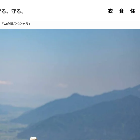
衣
食
住
げる、守る。
る「山の日スペシャル」