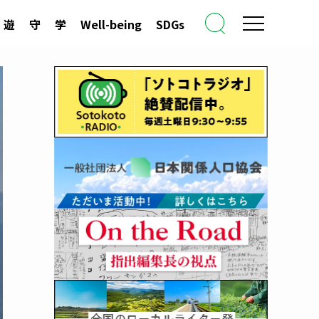
遊
守
学
Well-being
SDGs