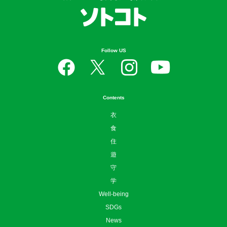
Follow US
Contents
衣
食
住
遊
守
学
Well-being
SDGs
News