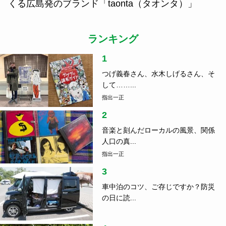
くる広島発のブランド「taonta（タオンタ）」
ランキング
1
つげ義春さん、水木しげるさん、そ
して……...
指出一正
2
音楽と刻んだローカルの風景、関係
人口の真...
指出一正
3
車中泊のコツ、ご存じですか？防災
の日に読...