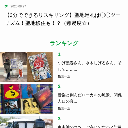
学
2025.08.27
【3分でできるリスキリング】聖地巡礼は◯◯ツー
リズム！聖地移住も！？（難易度☆）
ランキング
1
つげ義春さん、水木しげるさん、そ
して……...
指出一正
2
音楽と刻んだローカルの風景、関係
人口の真...
指出一正
3
車中泊のコツ、ご存じですか？防災