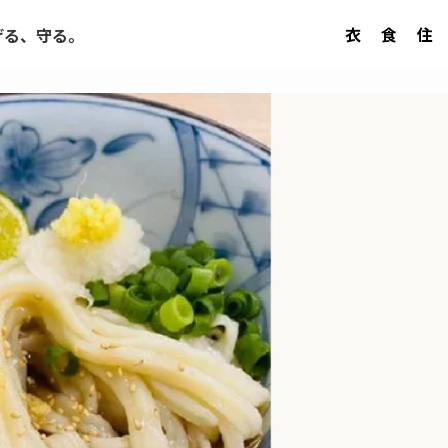
衣
食
住
げる、守る。