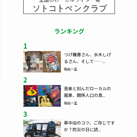
ランキング
1
つげ義春さん、水木しげ
るさん、そして……...
指出一正
2
音楽と刻んだローカルの
風景、関係人口の真...
指出一正
3
車中泊のコツ、ご存じです
か？防災の日に読...