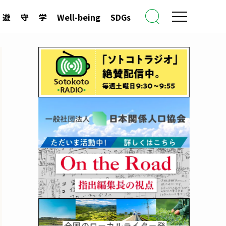
遊
守
学
Well-being
SDGs