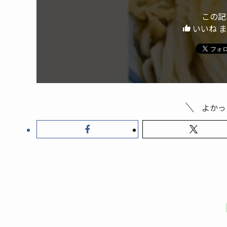
この記
いいね 
よかっ