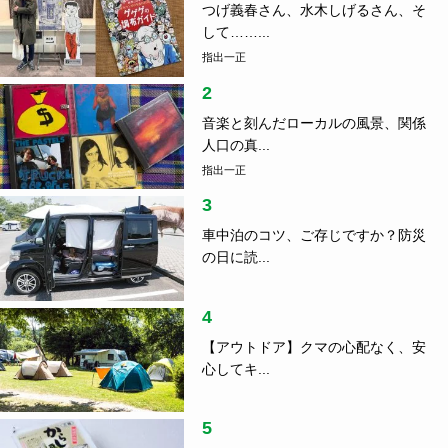
つげ義春さん、水木しげるさん、そ
して……...
指出一正
2
音楽と刻んだローカルの風景、関係
人口の真...
指出一正
3
車中泊のコツ、ご存じですか？防災
の日に読...
4
【アウトドア】クマの心配なく、安
心してキ...
5