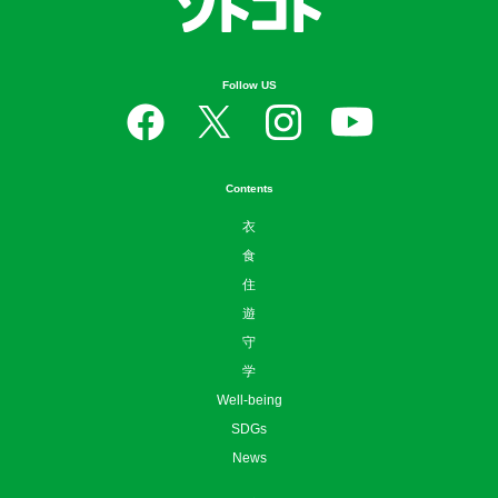
Follow US
Contents
衣
食
住
遊
守
学
Well-being
SDGs
News