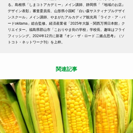
る。島根県「しまコトアカデミー」メイン講師、静岡県「『地域のお店』
デザイン表彰」審査委員長、山形県小国町「白い森サスティナブルデザイ
ンスクール」メイン講師、やまがたアルカディア観光局「ライク・ア・バ
ードokitama」総合監修。経済産業省「2025年大阪・関西万博日本館」ク
リエイター。福島県郡山市「こおりやま街の学校」学校長。趣味はフライ
フィッシング。2024年12月に新著『オン・ザ・ロード 二拠点思考』（ソ
トコト・ネットワーク刊）を上梓。
関連記事