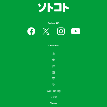
Follow US
Contents
衣
食
住
遊
守
学
Well-being
SDGs
News