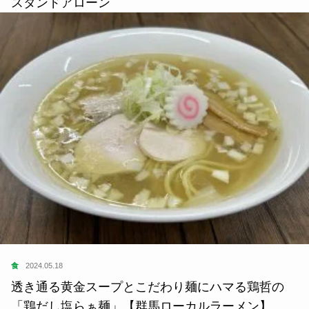
スタンドアローン
食
2024.05.18
透き通る黄金スープとこだわり麺にハマる鶏哲の
「鶏だし塩らぁ麺」【群馬ローカルラーメン】