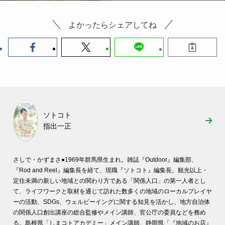
よかったらシェアしてね
ソトコト
指出一正
さしで・かずまさ●
1969年群馬県生まれ。雑誌『Outdoor』編集部、
『Rod and Reel』編集長を経て、現職『ソトコト』編集長。観光以上・
定住未満の新しい地域との関わり方である「関係人口」の第一人者とし
て、ライフワークと取材を通じて訪れた数多くの地域のローカルプレイヤ
ーの活動、SDGs、ウェルビーイングに関する知見を活かし、地方自治体
の関係人口創出講座の総合監修やメイン講師、官公庁の委員などを務め
る。島根県「しまコトアカデミー」メイン講師、静岡県「『地域のお店』