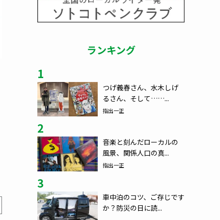
ランキング
1
つげ義春さん、水木しげ
るさん、そして……...
指出一正
2
音楽と刻んだローカルの
風景、関係人口の真...
指出一正
3
車中泊のコツ、ご存じです
か？防災の日に読...