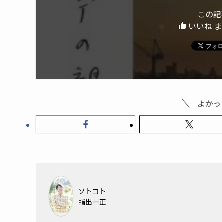
この記
いいね 
よかっ
ソトコト
指出一正