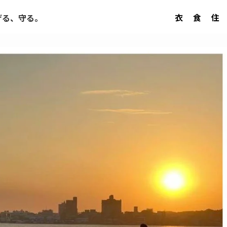
衣
食
住
げる、守る。