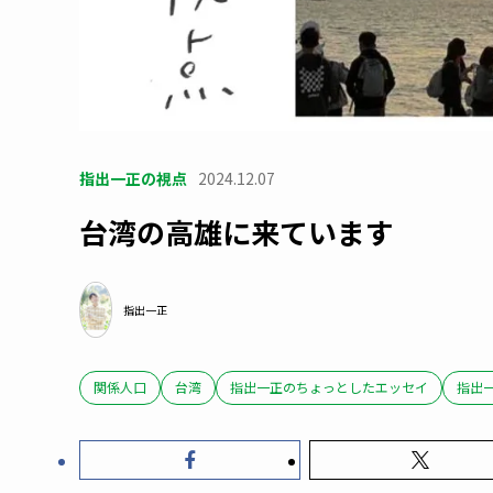
指出一正の視点
2024.12.07
台湾の高雄に来ています
指出一正
関係人口
台湾
指出一正のちょっとしたエッセイ
指出