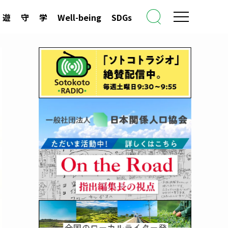
遊
守
学
Well-being
SDGs