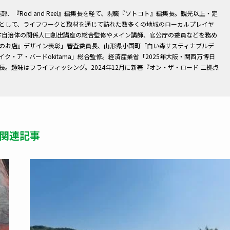
編集部、『Rod and Reel』編集長を経て、現職『ソトコト』編集長。観光以上・定
として、ライフワークと取材を通じて訪れた数多くの地域のローカルプレイヤ
地方自治体の関係人口創出講座の総合監修やメイン講師、官公庁の委員などを務め
のお店』デザイン表彰」審査委員長、山形県小国町「白い森サスティナブルデ
・ア・バードokitama」総合監修。経済産業省「2025年大阪・関西万博日
。趣味はフライフィッシング。2024年12月に新著『オン・ザ・ロード 二拠点
関連記事