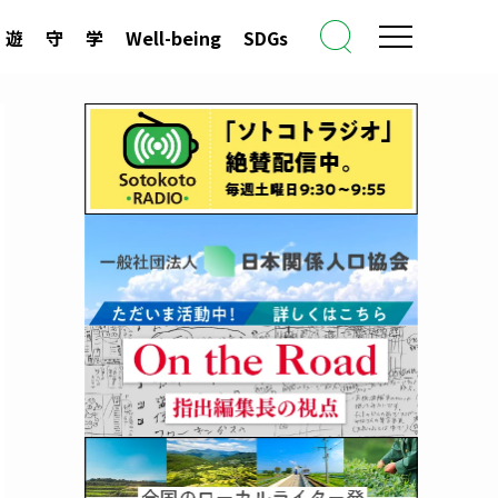
遊
守
学
Well-being
SDGs