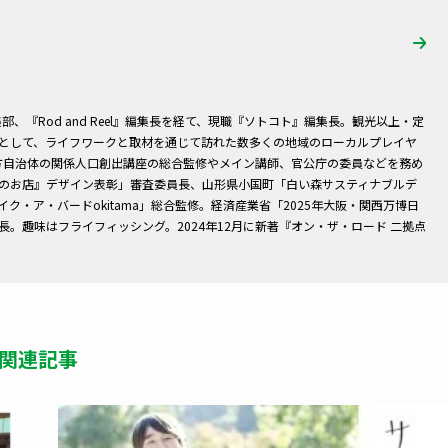
編集部、『Rod and Reel』編集長を経て、現職『ソトコト』編集長。観光以上・定
として、ライフワークと取材を通じて訪れた数多くの地域のローカルプレイヤ
地方自治体の関係人口創出講座の総合監修やメイン講師、官公庁の委員などを務め
のお店』デザイン表彰」審査委員長、山形県小国町「白い森サスティナブルデ
・ア・バードokitama」総合監修。経済産業省「2025年大阪・関西万博日
。趣味はフライフィッシング。2024年12月に新著『オン・ザ・ロード 二拠点
関連記事