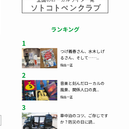
ランキング
1
つげ義春さん、水木しげ
るさん、そして……...
指出一正
2
音楽と刻んだローカルの
風景、関係人口の真...
指出一正
3
車中泊のコツ、ご存じです
か？防災の日に読...