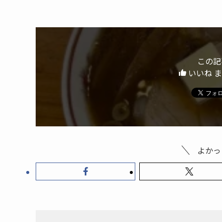
この記
いいね 
よかっ