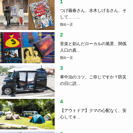
1
つげ義春さん、水木しげるさん、そ
して……...
指出一正
2
音楽と刻んだローカルの風景、関係
人口の真...
指出一正
3
車中泊のコツ、ご存じですか？防災
の日に読...
4
【アウトドア】クマの心配なく、安
心してキ...