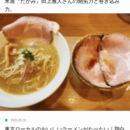
米屋『たがみ』田上雅人さんの開拓力と巻き込み
力。
食
2021.01.31
東京ローカルのおいしいラーメンがたべたい｜鶏白