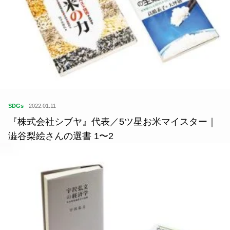
SDGs
2022.01.11
『株式会社シブヤ』代表／5ツ星お米マイスター｜
澁谷梨絵さんの選書 1〜2