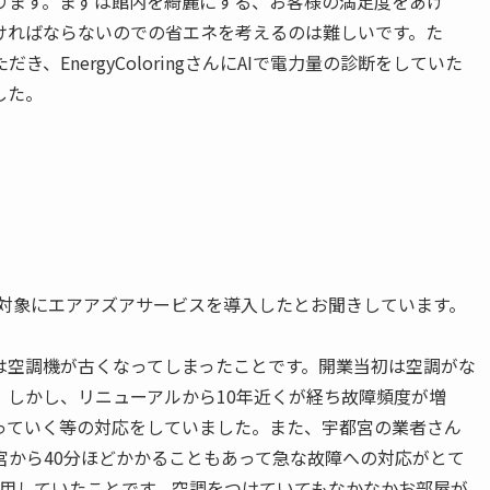
ります。まずは館内を綺麗にする、お客様の満足度をあげ
ければならないのでの省エネを考えるのは難しいです。た
EnergyColoringさんにAIで電力量の診断をしていた
した。
を対象にエアアズアサービスを導入したとお聞きしています。
は空調機が古くなってしまったことです。開業当初は空調がな
。しかし、リニューアルから10年近くが経ち故障頻度が増
っていく等の対応をしていました。また、宇都宮の業者さん
宮から40分ほどかかることもあって急な故障への対応がとて
使用していたことです。空調をつけていてもなかなかお部屋が