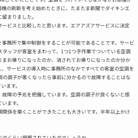
調機の刷新を考え始めたときに、たまたま新聞でダイキンエ
に留まりました。
サービスと比較したと思います。エアアズアサービスに決定
を事務所で集中制御をすることが可能であることです。サービ
スタッフが客室をまわって、1つ1つ手作業でついている空調
ままお帰りになったのか、消されてお帰りになったのか分か
し、サービスの導入時に事務所のなかですべての客室の空調を
調の調子が悪くなったら事前に分かるので故障することはな
ています。
、故障の予兆を把握しています。空調の調子が良くないと感
ています。
頼関係を築くことができたことも大きいです。半年以上かけ
どのくらい把握されていたのでしょうか。