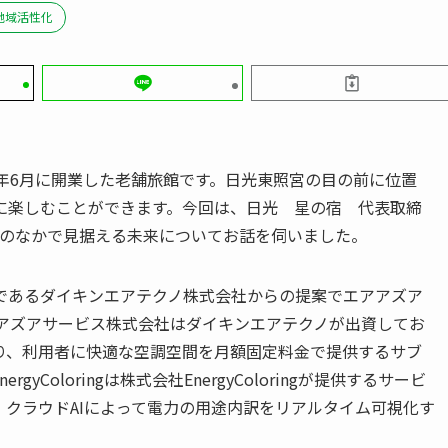
地域活性化
年6月に開業した老舗旅館です。日光東照宮の目の前に位置
に楽しむことができます。今回は、日光 星の宿 代表取締
化のなかで見据える未来についてお話を伺いました。
であるダイキンエアテクノ株式会社からの提案でエアアズア
た。エアアズアサービス株式会社はダイキンエアテクノが出資してお
り、利用者に快適な空調空間を月額固定料金で提供するサブ
Coloringは株式会社EnergyColoringが提供するサービ
クラウドAIによって電力の用途内訳をリアルタイム可視化す