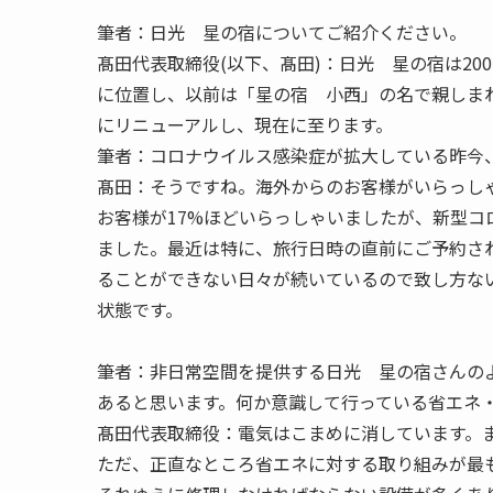
筆者：
日光 星の宿についてご紹介ください。
髙田代表取締役(以下、髙田)：
日光 星の宿は20
に位置し、以前は「星の宿 小西」の名で親しまれ
にリニューアルし、現在に至ります。
筆者：
コロナウイルス感染症が拡大している昨今
髙田：
そうですね。海外からのお客様がいらっし
お客様が17%ほどいらっしゃいましたが、新型
ました。最近は特に、旅行日時の直前にご予約さ
ることができない日々が続いているので致し方な
状態です。
筆者：
非日常空間を提供する日光 星の宿さんの
あると思います。何か意識して行っている省エネ
髙田代表取締役：
電気はこまめに消しています。ま
ただ、正直なところ省エネに対する取り組みが最