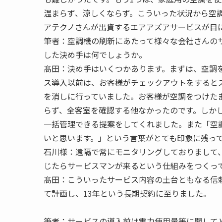
温まらず、涼しくならず。こういった状況から空
アテクノさんが出資するエアアズアサービスが目
筆者：
空調機の刷新にあたって様々な会社さんの
した決め手は何でしょうか。
髙田：
決め手はいくつかあります。まずは、空調
ス導入以前は、お客様がチェックアウトをすると
を消しに行っていました。お客様が空調をつけた
らず、全客室を確認する他なかったのです。しか
一括管理できる提案をしてくれました。また「空
いと思います。」という言葉がとても印象に残っ
石川様：
遠隔で常にモニタリングしておりまして
じたらサービスマンが来るという仕組みをつくっ
髙田：
こういったサービス内容の土台ともなる信
て計画し、13年という長期契約に至りました。
筆者：
サービスの導入前は電力使用量等に関して