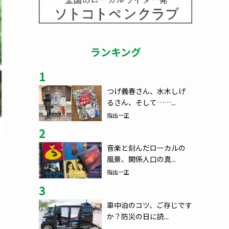
ランキング
1
つげ義春さん、水木しげ
るさん、そして……...
指出一正
2
音楽と刻んだローカルの
風景、関係人口の真...
指出一正
3
車中泊のコツ、ご存じです
か？防災の日に読...