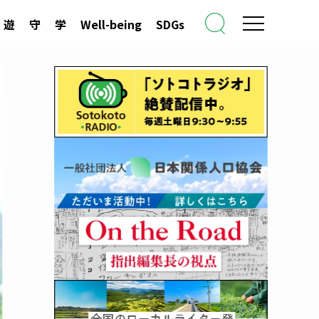
遊
守
学
Well-being
SDGs