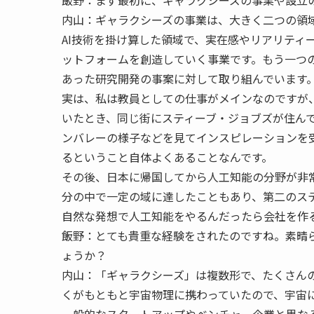
内山：
ギャラクシーズの事業は、大きく二つの領域があ
AI技術を掛け算した領域で、実在感やリアリティ
ットフォームを創造していく事業です。もう一つの
あった研究開発の事案に対して取り組んでいます
実は、私は教員としての仕事がメインなのですが
いたとき、同じ街にスティーブ・ジョブズが住ん
ンバレーの様子などを見てインスピレーションを
るということ自体よくあることなんです。
その後、日本に帰国してから人工知能の分野が非
分の中で一定の域に達したこともあり、第二のス
自然な発想で人工知能をやるんだったら会社を作
飯野：
とても貴重な経験をされたのですね。素晴
ょうか？
内山：
「ギャラクシーズ」は複数形で、たくさん
くがもともと宇宙物理に携わっていたので、宇宙
一般的なスタートアップやベンチャー企業と異な