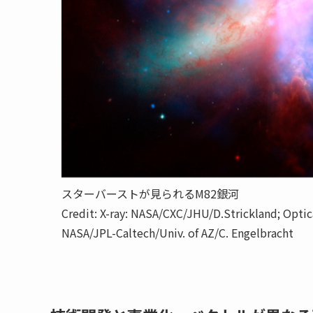
スターバーストが見られるM82銀河
Credit: X-ray: NASA/CXC/JHU/D.Strickland; Opt
NASA/JPL-Caltech/Univ. of AZ/C. Engelbracht