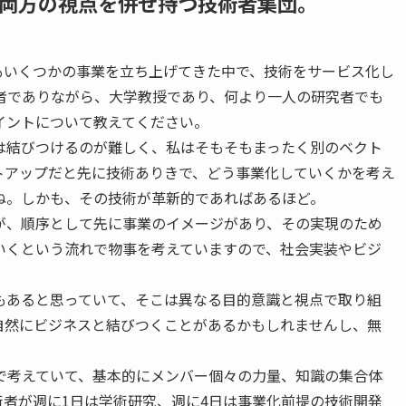
両方の視点を併せ持つ技術者集団。
もいくつかの事業を立ち上げてきた中で、技術をサービス化し
者でありながら、大学教授であり、何より一人の研究者でも
イントについて教えてください。
は結びつけるのが難しく、私はそもそもまったく別のベクト
トアップだと先に技術ありきで、どう事業化していくかを考え
ね。しかも、その技術が革新的であればあるほど。
が、順序として先に事業のイメージがあり、その実現のため
いくという流れで物事を考えていますので、社会実装やビジ
もあると思っていて、そこは異なる目的意識と視点で取り組
自然にビジネスと結びつくことがあるかもしれませんし、無
で考えていて、基本的にメンバー個々の力量、知識の集合体
者が週に1日は学術研究、週に4日は事業化前提の技術開発