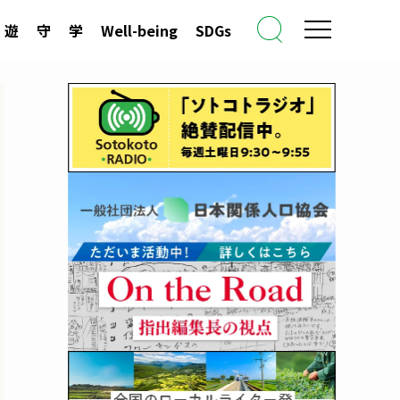
遊
守
学
Well-being
SDGs