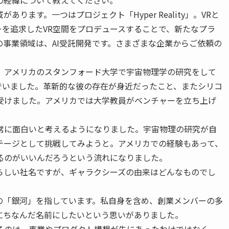
ります。一つはプロジェクト「Hyper Reality」。VRと
ーを追求したVR空間をプロデュースすることで、新たなプラ
事業領域は、AI受託開発です。さまざまな企業からご依頼の
。
、アメリカのスタンフォード大学で宇宙物理学の研究をして
でいました。革新的な彼の存在が身近だったこと、またシリコ
受けました。アメリカでは大学教員がベンチャーを立ち上げ
常に面白いと考えるようになりました。宇宙物理の研究が自
テージとして挑戦してみようと。アメリカでの経験もあって、
るのがいいんだろうという流れになりました。
らしい社名ですが、ギャラクシーズの由来はどんなものでし
の「銀河」を指しています。私自身を含め、創業メンバーの多
にちなんだ名前にしたいという思いがありました。
るのは、事業やプロダクト構想が先にあったわけではなく、