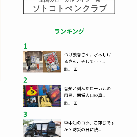
ランキング
1
つげ義春さん、水木しげ
るさん、そして……...
指出一正
2
音楽と刻んだローカルの
風景、関係人口の真...
指出一正
3
車中泊のコツ、ご存じです
か？防災の日に読...