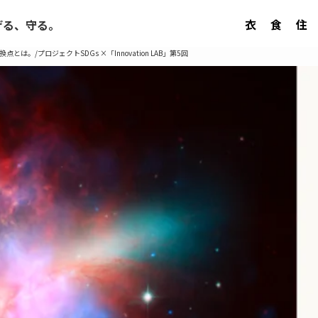
衣
食
住
げる、守る。
/プロジェクトSDGs ×「Innovation LAB」第5回