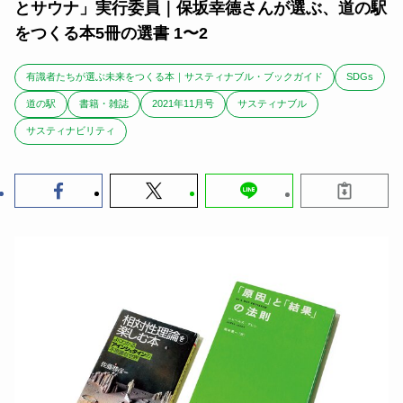
とサウナ」実行委員｜保坂幸德さんが選ぶ、道の駅
をつくる本5冊の選書 1〜2
有識者たちが選ぶ未来をつくる本｜サスティナブル・ブックガイド
SDGs
道の駅
書籍・雑誌
2021年11月号
サスティナブル
サスティナビリティ