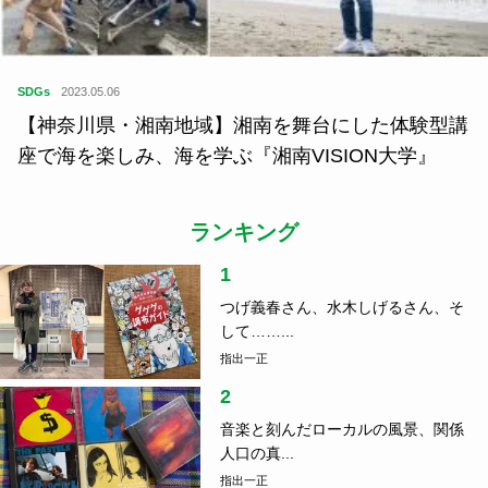
SDGs
2023.05.06
【神奈川県・湘南地域】湘南を舞台にした体験型講
座で海を楽しみ、海を学ぶ『湘南VISION大学』
ランキング
1
つげ義春さん、水木しげるさん、そ
して……...
指出一正
2
音楽と刻んだローカルの風景、関係
人口の真...
指出一正