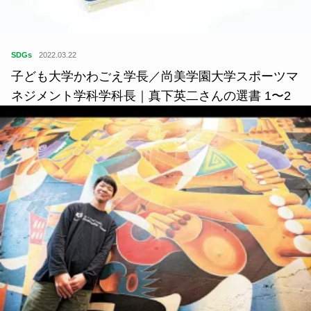
SDGs
2022.03.22
子ども大学かわごえ学長／尚美学園大学スポーツマ
ネジメント学科学科長｜真下英二さんの選書 1〜2