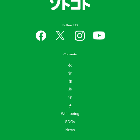
Follow US
Contents
衣
食
住
遊
守
学
Well-being
SDGs
News