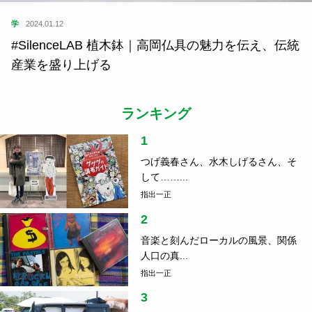
学
2024.01.12
#SilenceLAB 植木鉢｜高岡仏具の魅力を伝え、伝統
産業を盛り上げる
ランキング
1
つげ義春さん、水木しげるさん、そ
して……...
指出一正
2
音楽と刻んだローカルの風景、関係
人口の真...
指出一正
3