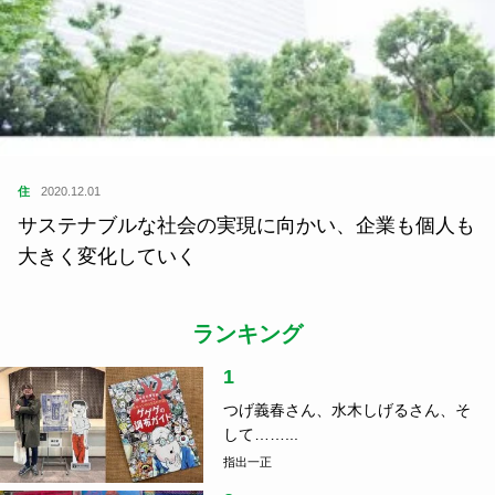
住
2020.12.01
サステナブルな社会の実現に向かい、企業も個人も
大きく変化していく
ランキング
1
つげ義春さん、水木しげるさん、そ
して……...
指出一正