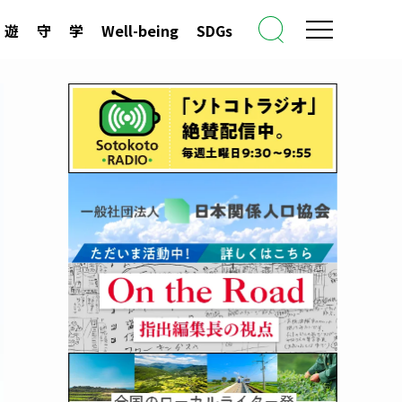
遊
守
学
Well-being
SDGs