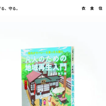
衣
食
住
げる、守る。