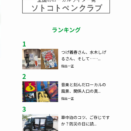
ランキング
1
つげ義春さん、水木しげ
るさん、そして……...
指出一正
2
音楽と刻んだローカルの
風景、関係人口の真...
指出一正
3
車中泊のコツ、ご存じです
か？防災の日に読...