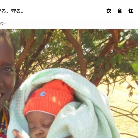
衣
食
住
げる、守る。
協力－