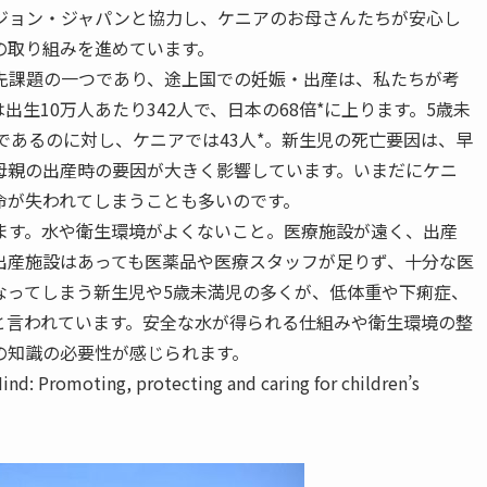
ジョン・ジャパンと協力し、ケニアのお母さんたちが安心し
の取り組みを進めています。
先課題の一つであり、途上国での妊娠・出産は、私たちが考
生10万人あたり342人で、日本の68倍*に上ります。5歳未
人であるのに対し、ケニアでは43人*。新生児の死亡要因は、早
母親の出産時の要因が大きく影響しています。いまだにケニ
命が失われてしまうことも多いのです。
ます。水や衛生環境がよくないこと。医療施設が遠く、出産
出産施設はあっても医薬品や医療スタッフが足りず、十分な医
なってしまう新生児や5歳未満児の多くが、低体重や下痢症、
と言われています。安全な水が得られる仕組みや衛生環境の整
の知識の必要性が感じられます。
ind: Promoting, protecting and caring for children’s