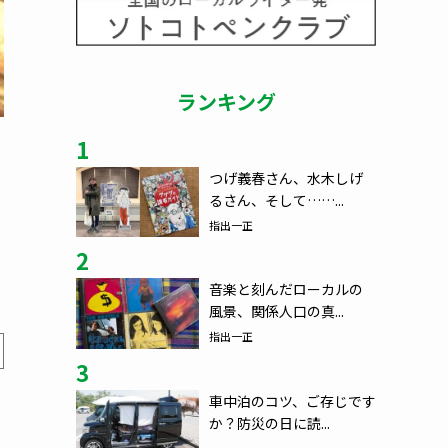
ランキング
1
つげ義春さん、水木しげ
るさん、そして……...
指出一正
2
音楽と刻んだローカルの
風景、関係人口の真...
指出一正
3
車中泊のコツ、ご存じです
か？防災の日に読...