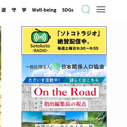
遊
守
学
Well-being
SDGs