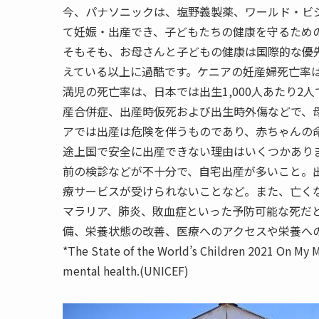
今、パナソニックは、塩野義製薬、ワールド・ビ
て妊娠・出産でき、子どもたちの健康を守るため
そもそも、お母さんと子どもの健康は国際的な優
えている以上に過酷です。ケニアの妊産婦死亡率は出
満児の死亡率は、日本では出生1,000人あたり2
産合併症、出産時仮死および出生時外傷などで、
アでは出産は危険を伴うものであり、赤ちゃんの
途上国で安全に出産できない理由はいくつかあり
前の検診などが不十分で、自宅出産が多いこと。
療サービスが受けられないことなど。また、亡く
マラリア、肺炎、敗血症といった予防可能な死だ
備、栄養状態の改善、医療へのアクセスや栄養へ
*The State of the World’s Children 2021 On My M
mental health.(UNICEF)