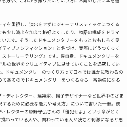
いる方や、これから撮りたいという方にお薦めしたい本を選
ティを重視し、演出をせずにジャーナリスティックにつくる
でも少し演出を加えて格好よくしたり、物語の構成をドラマ
ています。そうしたドキュメンタリーをもっとおもしろく見
イティブノンフィクション」と名づけ、実際にどうつくって
・ストーリーテリング』です。僕自身、ドキュメンタリーを
アルの世界をクリエイティブに見せていくことを追究してい
た。ドキュメンタリーのつくり方って日本では誰かに教わるの
めてあるのでドキュメンタリーをつくるなら一番勉強になる
エイティブ・ディレクター、建築家、帽子デザイナーなど世界中のさま
現するために必要な能力や考え方」について書いた一冊。僕
ディレクターの原野守弘さんの「侵犯せよ」という章がとく
に携わっている人や、関わっている人が読むと刺激になると思