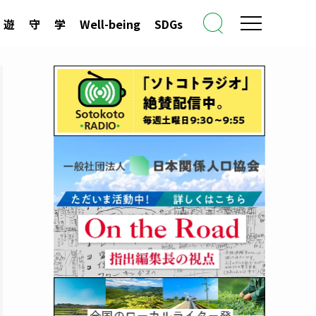
遊
守
学
Well-being
SDGs