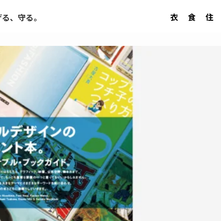
衣
食
住
げる、守る。