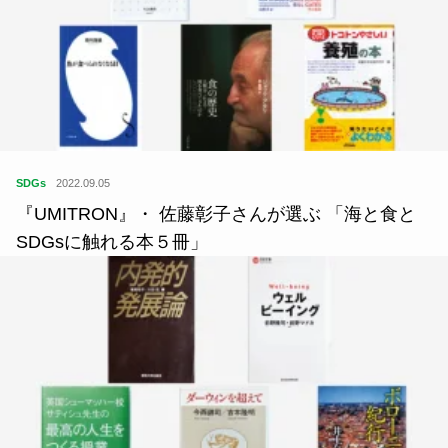
SDGs
2022.09.05
『UMITRON』・ 佐藤彰子さんが選ぶ 「海と食と
SDGsに触れる本５冊」