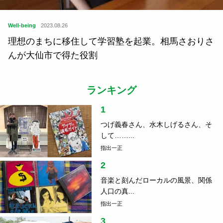
Well-being
2023.08.26
理想のまちに移住して学習塾を起業。相馬さおりさ
んが大仙市で得た役割
ランキング
1
つげ義春さん、水木しげるさん、そ
して……...
指出一正
2
音楽と刻んだローカルの風景、関係
人口の真...
指出一正
3