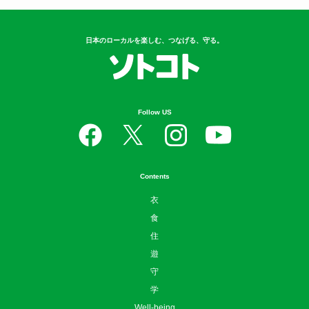
日本のローカルを楽しむ、つなげる、守る。
Follow US
Contents
衣
食
住
遊
守
学
Well-being