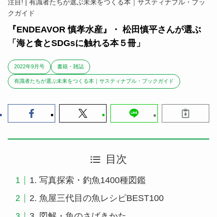
注目! | 有識者たちが選ぶ未来をつくる本｜サスティナブル・ブッ
クガイド
『ENDEAVOR 慎孝水産』・ 松田慎平さんが選ぶ
「海と食とSDGsに触れる本５冊」
2022年9月号
書籍・雑誌
有識者たちが選ぶ未来をつくる本｜サスティナブル・ブックガイド
目次
1. 写真探索・釣魚1400種図鑑
2. 魚屋三代目の魚レシピBEST100
3. 図解・魚のさばきかた