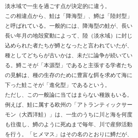
淡水域で一生を過ごす点が決定的に違う。
この相違点から、鮭は「降海型」、鱒は「陸封型」
と呼ばれている。一般的には、降海型の鮭が、長い
長い年月の地殻変動によって、陸（淡水域）に封じ
込められた者たちが鱒となったと言われていたが、
種としてどちらが古いかは、未だに論争が続いてい
る。鱒こそが「本源型」であると主張する学者たち
の見解は、種の生存のために豊富な餌を求めて海に
下った鮭こそが「進化型」であるという。
ただし、この一般論に当てはまらない種族もいる。
例えば、鮭に属する欧州の「アトランティックサー
モン（大西洋鮭）」は、一生のうちに川と海を何度
も往復し、鱒のように死ぬまで毎年、川で産卵活動
を行う。「ヒメマス」はその名のとおりに鱒だが、