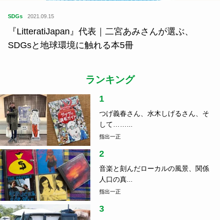
SDGs
2021.09.15
『LitteratiJapan』代表｜二宮あみさんが選ぶ、
SDGsと地球環境に触れる本5冊
ランキング
1
つげ義春さん、水木しげるさん、そ
して……...
指出一正
2
音楽と刻んだローカルの風景、関係
人口の真...
指出一正
3