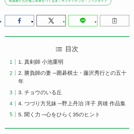
有識者たちが選ぶ未来をつくる本｜サスティナブル・ブックガイド
目次
1. 真剣師 小池重明
2. 勝負師の妻 ─囲碁棋士・藤沢秀行との五十
年
3. チョウのいる丘
4. つづり方兄妹 ─野上丹治 洋子 房雄 作品集
5. 聞く力 ─心をひらく35のヒント