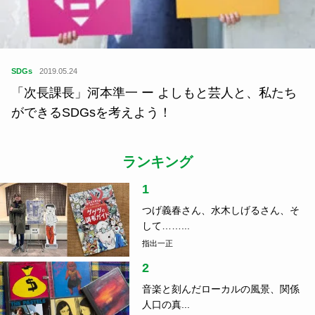
SDGs
2019.05.24
「次長課長」河本準一 ー よしもと芸人と、私たち
ができるSDGsを考えよう！
ランキング
1
つげ義春さん、水木しげるさん、そ
して……...
指出一正
2
音楽と刻んだローカルの風景、関係
人口の真...