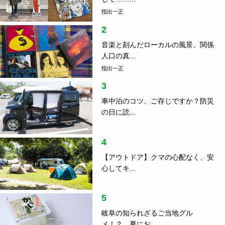
指出一正
2
音楽と刻んだローカルの風景、関係
人口の真...
指出一正
3
車中泊のコツ、ご存じですか？防災
の日に読...
4
【アウトドア】クマの心配なく、安
心してキ...
5
岐阜の知られざるご当地グル
メ！？ 夏にお...