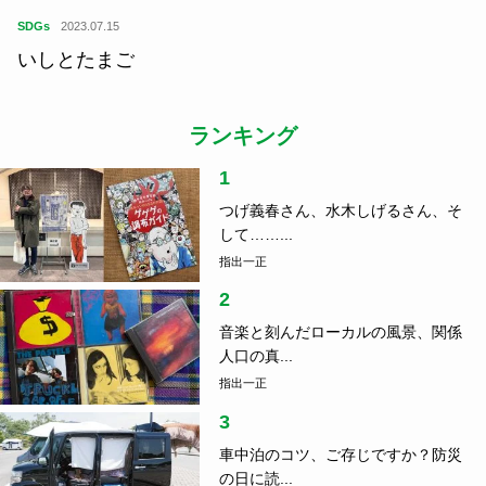
SDGs
2023.07.15
いしとたまご
ランキング
1
つげ義春さん、水木しげるさん、そ
して……...
指出一正
2
音楽と刻んだローカルの風景、関係
人口の真...
指出一正
3
車中泊のコツ、ご存じですか？防災
の日に読...