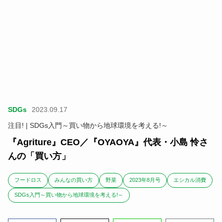
SDGs
2023.09.17
注目! | SDGs入門～買い物から地球環境を考える!～
『Agriture』CEO／『OYAOYA』代表・小島 怜さ
んの「買い方」
フードロス
みんなの買い方
野菜
2023年8月号
エシカル消費
SDGs入門～買い物から地球環境を考える!～