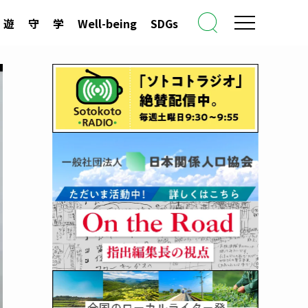
遊
守
学
Well-being
SDGs