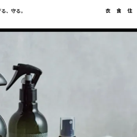
衣
食
住
げる、守る。