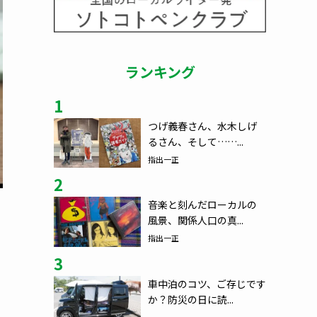
ランキング
1
つげ義春さん、水木しげ
るさん、そして……...
指出一正
2
音楽と刻んだローカルの
風景、関係人口の真...
指出一正
3
車中泊のコツ、ご存じです
か？防災の日に読...