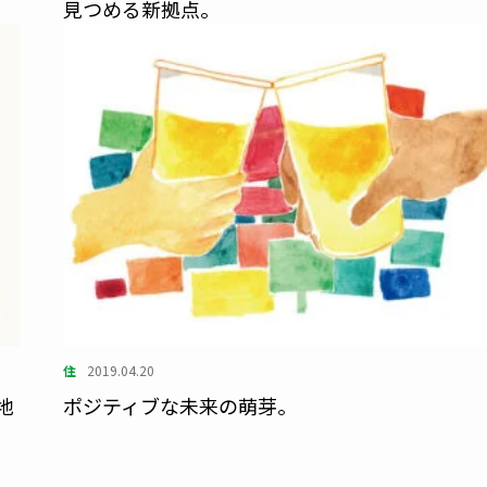
見つめる新拠点。
住
2019.04.20
と地
ポジティブな未来の萌芽。