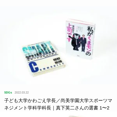
SDGs
2022.03.22
子ども大学かわごえ学長／尚美学園大学スポーツマ
ネジメント学科学科長｜真下英二さんの選書 1〜2