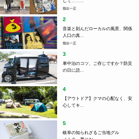
して……...
指出一正
2
音楽と刻んだローカルの風景、関係
人口の真...
指出一正
3
車中泊のコツ、ご存じですか？防災
の日に読...
4
【アウトドア】クマの心配なく、安
心してキ...
5
岐阜の知られざるご当地グル