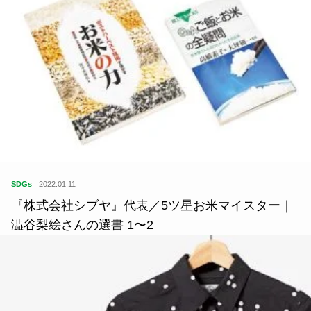
SDGs
2022.01.11
『株式会社シブヤ』代表／5ツ星お米マイスター｜
澁谷梨絵さんの選書 1〜2