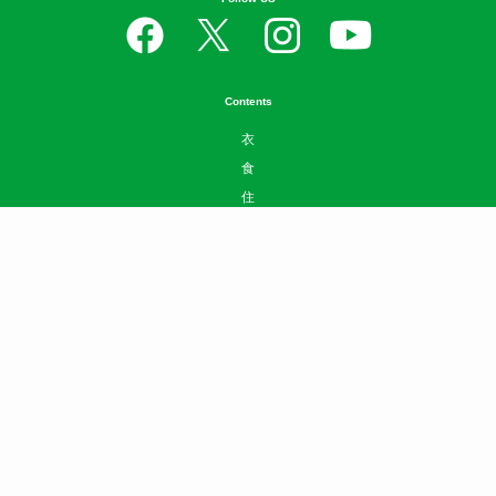
Contents
衣
食
住
遊
守
学
Well-being
SDGs
News
お問い合わせ
ニュースリリースはこちら
広告掲載について
利用規約