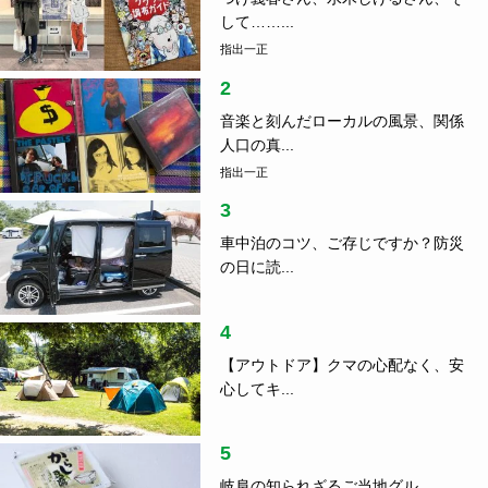
して……...
指出一正
2
音楽と刻んだローカルの風景、関係
人口の真...
指出一正
3
車中泊のコツ、ご存じですか？防災
の日に読...
4
【アウトドア】クマの心配なく、安
心してキ...
5
岐阜の知られざるご当地グル