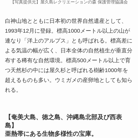
【写真提供元】屋久島レクリエーションの森 保護管理協議会
白神山地とともに日本初の世界自然遺産として、
1993年12月に登録。標高1000メートル以上の山が
連なり「洋上のアルプス」とも呼ばれる。標高差に
よる気温の幅が広く、日本全体の自然植生が垂直分
布する稀有な自然環境。標高500メートル以上で育
つ天然杉の中には屋久杉と呼ばれる樹齢1000年を
超えるものも多い。ウミガメの産卵地としても知ら
れる。
【奄美大島、徳之島、沖縄島北部及び⻄表
島】
亜熱帯にある生物多様性の宝庫。