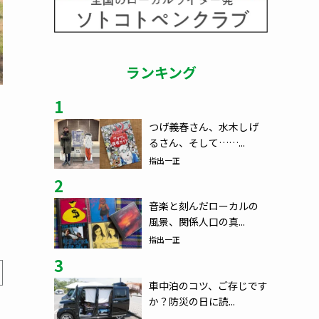
ランキング
1
つげ義春さん、水木しげ
るさん、そして……...
指出一正
2
音楽と刻んだローカルの
風景、関係人口の真...
指出一正
3
車中泊のコツ、ご存じです
か？防災の日に読...