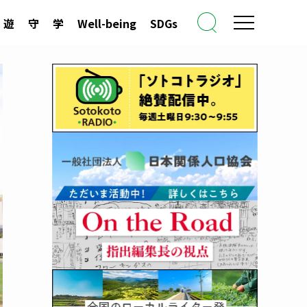
遊
守
学
Well-being
SDGs