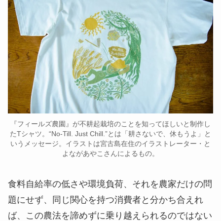
『フィールズ農園』が不耕起栽培のことを知ってほしいと制作し
たTシャツ。“No-Till. Just Chill.”とは「耕さないで、休もうよ」と
いうメッセージ。イラストは宮古島在住のイラストレーター・と
よながあやこさんによるもの。
食料自給率の低さや環境負荷、それを農家だけの問
題にせず、同じ関心を持つ消費者と分かち合えれ
ば、この農法を諦めずに乗り越えられるのではない