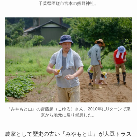
千葉県匝瑳市宮本の熊野神社。
『みやもと山』の齋藤超（こゆる）さん。2010年にUターンで東
京から地元に戻り就農した。
農家として歴史の古い『みやもと山』が大豆トラス