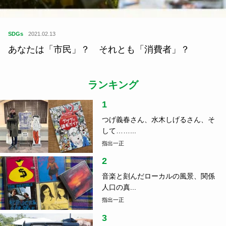
SDGs
2021.02.13
あなたは「市民」？ それとも「消費者」？
ランキング
1
つげ義春さん、水木しげるさん、そ
して……...
指出一正
2
音楽と刻んだローカルの風景、関係
人口の真...
指出一正
3