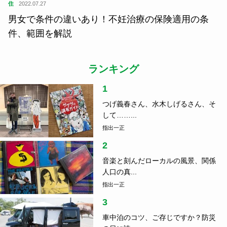
住
2022.07.27
男女で条件の違いあり！不妊治療の保険適用の条
件、範囲を解説
ランキング
1
つげ義春さん、水木しげるさん、そ
して……...
指出一正
2
音楽と刻んだローカルの風景、関係
人口の真...
指出一正
3
車中泊のコツ、ご存じですか？防災