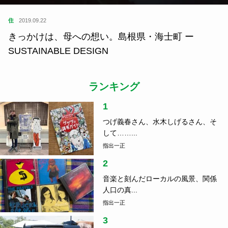
住
2019.09.22
きっかけは、母への想い。島根県・海士町 ー
SUSTAINABLE DESIGN
ランキング
1
つげ義春さん、水木しげるさん、そ
して……...
指出一正
2
音楽と刻んだローカルの風景、関係
人口の真...
指出一正
3