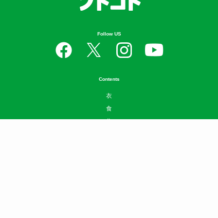
Follow US
Contents
衣
食
住
遊
守
学
Well-being
SDGs
News
お問い合わせ