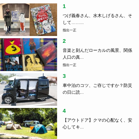
1
つげ義春さん、水木しげるさん、そ
して……...
指出一正
2
音楽と刻んだローカルの風景、関係
人口の真...
指出一正
3
車中泊のコツ、ご存じですか？防災
の日に読...
4
【アウトドア】クマの心配なく、安
心してキ...