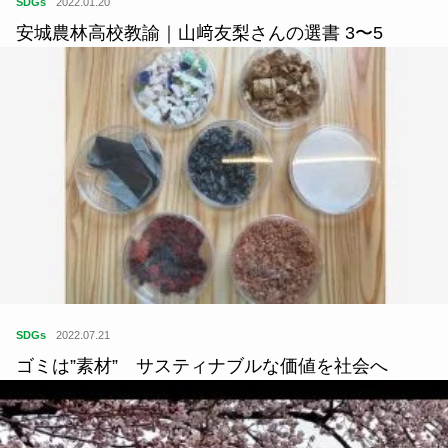
SDGs
2022.01.20
安城農林高校教諭｜山﨑友梨さんの選書 3〜5
SDGs
2022.07.21
ゴミは”素材” サスティナブルな価値を社会へ