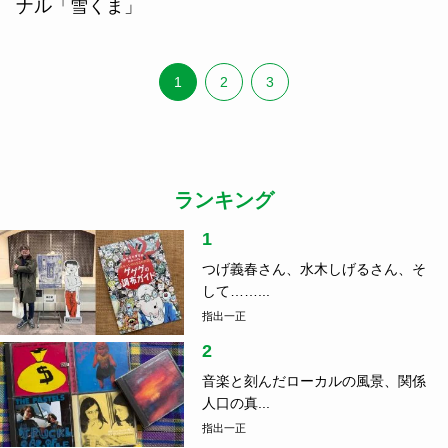
ナル「雪くま」
1
2
3
ランキング
1
つげ義春さん、水木しげるさん、そ
して……...
指出一正
2
音楽と刻んだローカルの風景、関係
人口の真...
指出一正