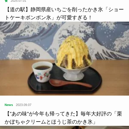
食
2025.07.01
【道の駅】静岡県産いちごを削ったかき氷「ショー
トケーキボンボン氷」が可愛すぎる！
News
2023.09.07
【”あの味”が今年も帰ってきた】毎年大好評の「栗
かぼちゃクリームとほうじ茶のかき氷」