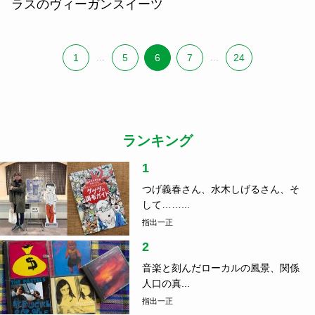
ラスのヴィーガンスイーツ
1
...
5
6
7
...
24
ランキング
1
つげ義春さん、水木しげるさん、そ
して……...
指出一正
2
音楽と刻んだローカルの風景、関係
人口の真...
指出一正