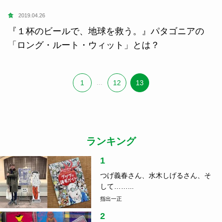
食
2019.04.26
『１杯のビールで、地球を救う。』パタゴニアの
「ロング・ルート・ウィット」とは？
1
...
12
13
ランキング
1
つげ義春さん、水木しげるさん、そ
して……...
指出一正
2