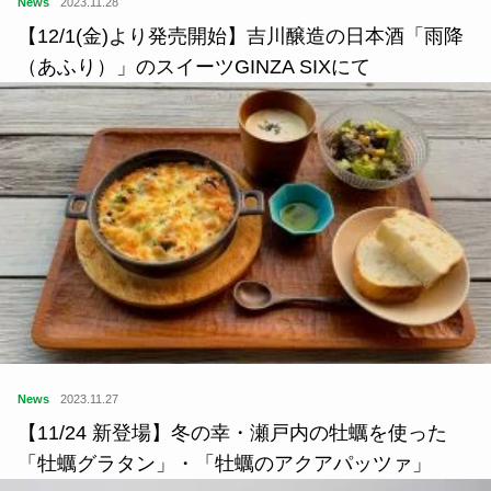
News
2023.11.28
【12/1(金)より発売開始】吉川醸造の日本酒「雨降
（あふり）」のスイーツGINZA SIXにて
News
2023.11.27
【11/24 新登場】冬の幸・瀬戸内の牡蠣を使った
「牡蠣グラタン」・「牡蠣のアクアパッツァ」