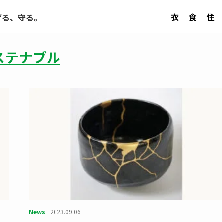
衣
食
住
げる、守る。
ステナブル
News
2023.09.06