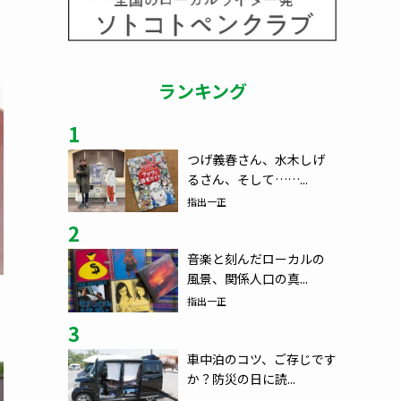
ランキング
1
つげ義春さん、水木しげ
るさん、そして……...
指出一正
2
音楽と刻んだローカルの
風景、関係人口の真...
指出一正
3
車中泊のコツ、ご存じです
か？防災の日に読...