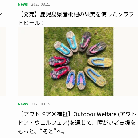
News
2023.08.21
ン
【発売】鹿児島県産枇杷の果実を使ったクラフ
トビール！
News
2023.08.15
ド
【アウトドア×福祉】Outdoor Welfare (アウト
ドア・ウェルフェア)を通じて、障がい者支援を
もっと、“そと”へ。