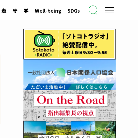
遊
守
学
Well-being
SDGs